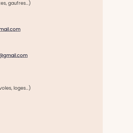
s, gaufres...)
mail.com
x@gmail.com
les, loges...)