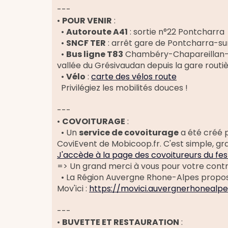
---
•
POUR VENIR
:
•
Autoroute A41
: sortie n°22 Pontcharra
•
SNCF TER
: arrêt gare de Pontcharra-s
•
Bus ligne T83
Chambéry-Chapareillan-Gr
vallée du Grésivaudan depuis la gare rout
•
Vélo
:
carte des vélos route
Privilégiez les mobilités douces !
---
•
COVOITURAGE
:
• Un
service de covoiturage
a été créé 
CoviEvent de Mobicoop.fr. C'est simple, gra
J'accède à la page des covoitureurs du fes
=> Un grand merci à vous pour votre contri
• La Région Auvergne Rhone-Alpes propose
Mov'ici :
https://movici.auvergnerhonealpes
---
•
BUVETTE ET RESTAURATION
: